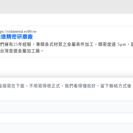
tps://yidametal.ec66.tw
溢達精密研磨廠
們擁有25年經驗，專精各式材質之金屬表件加工，精密度達 5μm，
台灣首選金屬加工廠。
直接寫在下面，不用寫得很正式，我們看得懂就好，留下聯絡方式後