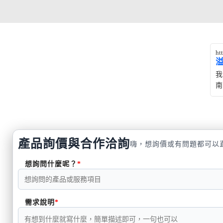
ht
我
南
產品詢價與合作洽詢
嗨，想詢價或有問題都可以
想詢問什麼呢？
需求說明