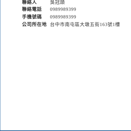
聯絡人
吳冠頡
聯絡電話
0989
9
8
9
399
手機號碼
0989
9
8
9
399
公司所在地
台中市南屯區大墩五街163號1樓